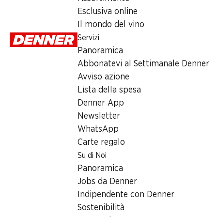
concorren
Esclusiva online
Il mondo del vino
Servizi
Panoramica
Abbonatevi al Settimanale Denner
Avviso azione
Lista della spesa
Denner App
Newsletter
WhatsApp
Newsletter
Carte regalo
Su di Noi
Con la newsletter di Denner si rimane sempre aggiornati. Si isc
Panoramica
Indirizzo e-mail
Jobs da Denner
Indipendente con Denner
Sostenibilità