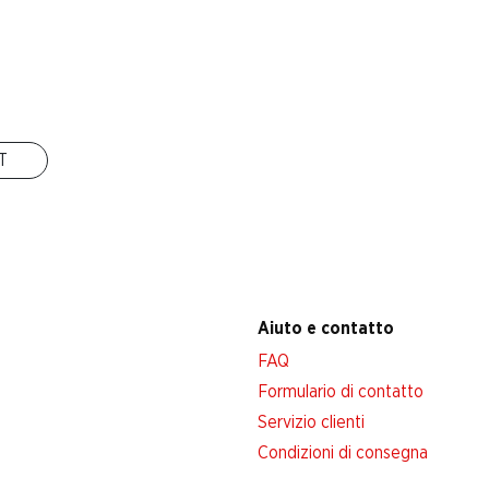
Filiali
Ricerca di filiale
Nuovi spazi commerciali
IT
Aiuto e contatto
FAQ
Formulario di contatto
Servizio clienti
Condizioni di consegna