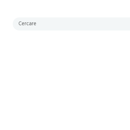
za
concorrenza
Cercare
7 Prodotti
In alto
riva adesso!