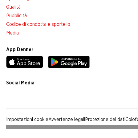
Qualità
Pubblicità
Codice di condotta e sportello
Media
App Denner
Social Media
facebook
instagram
youtube
linkedin
tiktok
Impostazioni cookie
Avvertenze legali
Protezione dei dati
Colof