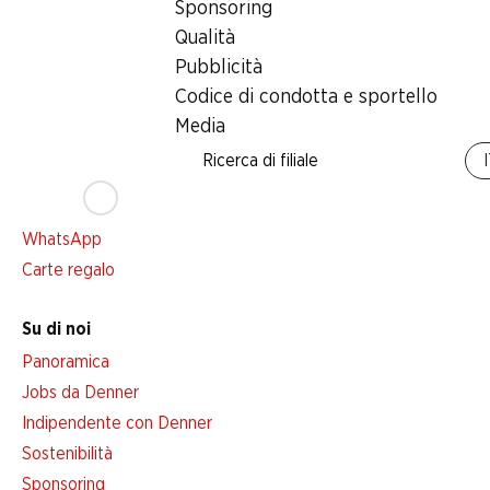
Sponsoring
Servizi
Qualità
Panoramica
Pubblicità
Abbonatevi al settimanale Denner
Codice di condotta e sportello
Avviso azione
Media
Lista della spesa
Ricerca di filiale
Denner App
Newsletter
WhatsApp
Carte regalo
Su di noi
Panoramica
Jobs da Denner
Indipendente con Denner
Sostenibilità
Sponsoring