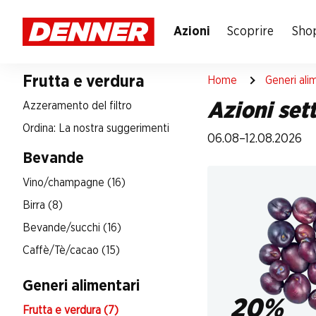
Table Of Content
Andare contenuto principale
Andare all'indice
Passare al menu principale
Azioni
Scoprire
Shop
Frutta e verdura
Home
Generi ali
Azioni set
Azzeramento del filtro
Ordina: La nostra suggerimenti
06.08–12.08.2026
Bevande
Vino/champagne (16)
Birra (8)
Bevande/succhi (16)
Caffè/Tè/cacao (15)
Generi alimentari
20%
Frutta e verdura (7)