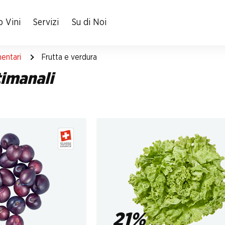
 Vini
Servizi
Su di Noi
mentari
Frutta e verdura
timanali
21%