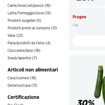
3.95
Carne/insaccati/pesce (18)
invece di
Latte/formaggio/uova (14)
Prugne
Prodotti surgelati (6)
1 kg
Prodotti pronti al consumo (13)
Varie (23)
Pane/prodotti da forno (4)
Cioccolata/dolci (18)
Snack/aperitivi (7)
Articoli non alimentari
Cura/cosmesi (18)
Detersivi/casa (13)
Certificazione
30%