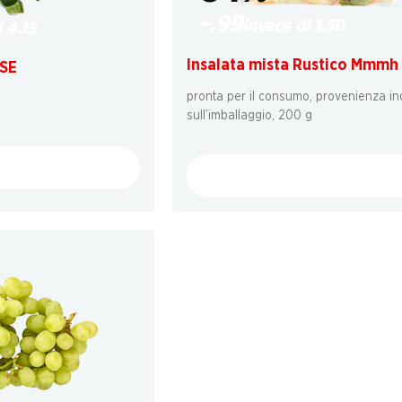
–.99
invece di 1.50
 4.15
Insalata mista Rustico Mmmh
SSE
pronta per il consumo, provenienza in
sull’imballaggio, 200 g