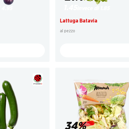
1.45
 4.95
invece di 1.85
Lattuga Batavia
al pezzo
34%