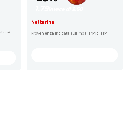
1.79
invece di 2.50
Nettarine
dicata
Provenienza indicata sull’imballaggio, 1 kg