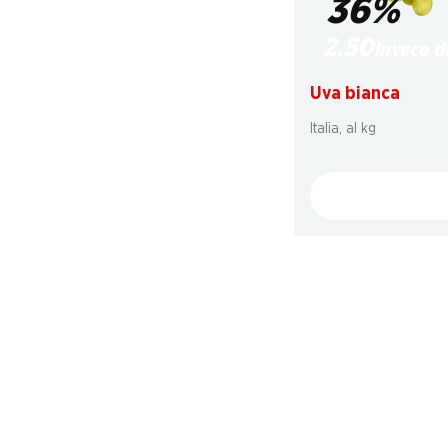
36%
2.50
invece d
Uva bianca
Italia, al kg