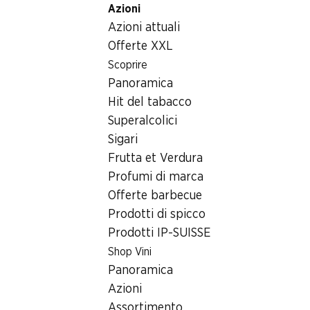
Azioni
Table Of Content
Home
Generi alimentari
Prodotti pronti al consumo
Andare contenuto principale
Andare all'indice
Passare al menu principale
Azioni attuali
Michetta con salsiccia di Lione Mmmh
Offerte XXL
Scoprire
Panoramica
Hit del tabacco
Superalcolici
Sigari
Frutta et Verdura
Profumi di marca
Offerte barbecue
Prodotti di spicco
Prodotti IP-SUISSE
Shop Vini
Michetta con salsiccia di Lione
Panoramica
Mmmh
Azioni
Assortimento