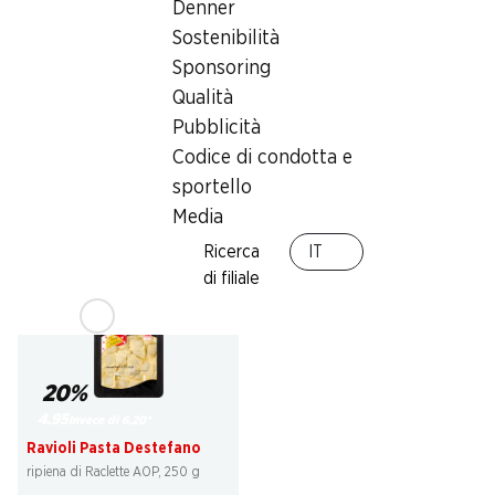
Denner
33%
33%
Sostenibilità
3.95
3.95
invece di 5.90
*
invece di 5.90
*
Sponsoring
Gnocchi in padella Hilcona
Gnocchi in padella Hilcona
Qualità
Formaggio, 750 g
Erbe di Provenza, 750 g
Pubblicità
Codice di condotta e
sportello
* Confronto con la concorrenza |
* Confronto con la concorrenza |
Media
Solo nella Svizzera tedesca e
Solo nella Svizzera tedesca e
italiana
italiana
Ricerca
IT
di filiale
20%
4.95
invece di 6.20
*
Ravioli Pasta Destefano
ripiena di Raclette AOP, 250 g