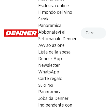
130 g
Esclusiva online
Il mondo del vino
1.80
Servizi
Panoramica
Cercare
Abbonatevi al
Settimanale Denner
Avviso azione
Lista della spesa
Numero articolo
1102501
Denner App
Newsletter
WhatsApp
Altri clienti hanno acquistato
Carte regalo
anche
Su di Noi
Panoramica
Jobs da Denner
Indipendente con