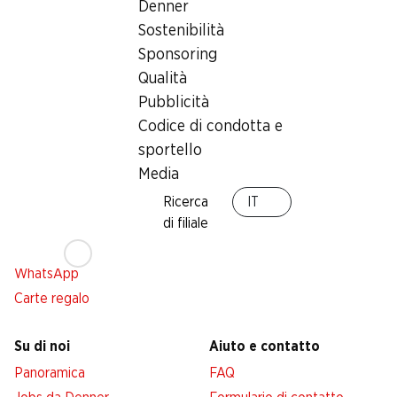
Denner
Sostenibilità
Sponsoring
Qualità
Servizi
Filiali
Pubblicità
Panoramica
Ricerca di filiale
Codice di condotta e
Abbonatevi al settimanale
Nuovi spazi commerciali
Denner
sportello
Media
Avviso azione
Lista della spesa
Ricerca
IT
di filiale
Denner App
Newsletter
WhatsApp
Carte regalo
Su di noi
Aiuto e contatto
Panoramica
FAQ