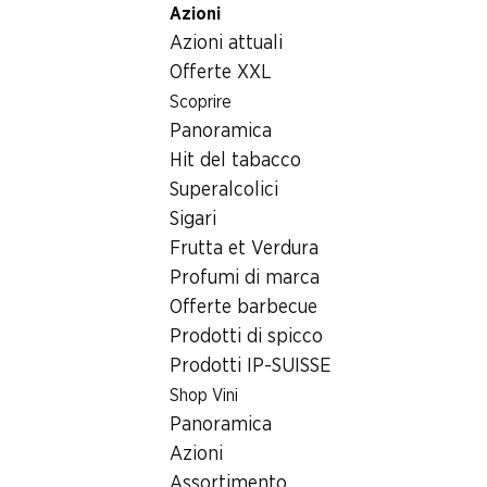
Azioni
Table Of Content
Home
Bevande
Varie
Andare contenuto principale
Andare all'indice
Passare al menu principale
Azioni attuali
Liquore alla cannella Cinnaboom
Offerte XXL
Scoprire
Panoramica
Hit del tabacco
Superalcolici
Sigari
Frutta et Verdura
Profumi di marca
Offerte barbecue
Prodotti di spicco
Prodotti IP-SUISSE
Shop Vini
Liquore alla cannella
Panoramica
Cinnaboom
Azioni
Assortimento