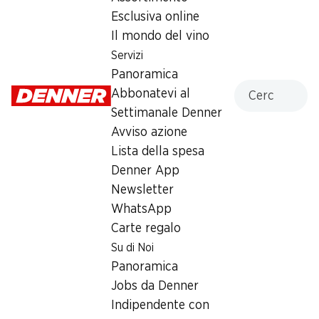
33% vol., 70 cl
Esclusiva online
Il mondo del vino
19.95
Servizi
Panoramica
Cercare
Abbonatevi al
Settimanale Denner
Avviso azione
Lista della spesa
Numero articolo
1102879
Denner App
Newsletter
WhatsApp
Carte regalo
Newsletter
Su di Noi
Con la newsletter di Denner si rimane sempre aggiornati. Si
Panoramica
iscriva adesso!
Jobs da Denner
Indipendente con
Indirizzo e-mail
accedere adesso