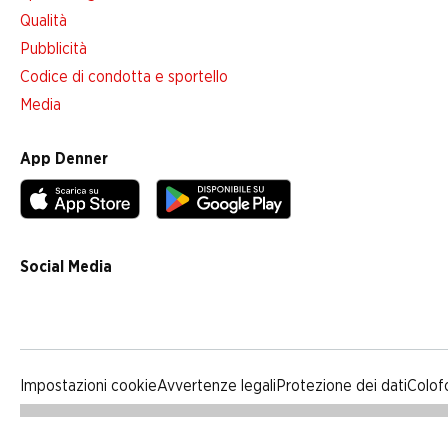
Qualità
Pubblicità
Codice di condotta e sportello
Media
App Denner
Social Media
facebook
instagram
youtube
linkedin
tiktok
Impostazioni cookie
Avvertenze legali
Protezione dei dati
Colof