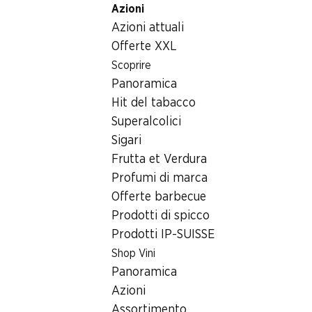
Azioni
Table Of Content
Home
Generi alimentari
Frutta e verdura
Insalata d
Andare contenuto principale
Andare all'indice
Passare al menu principale
Azioni attuali
Offerte XXL
Scoprire
Panoramica
Hit del tabacco
Superalcolici
Sigari
Frutta et Verdura
Profumi di marca
Offerte barbecue
Prodotti di spicco
Prodotti IP-SUISSE
Insalata di barbabietole IP-SUISS
Shop Vini
Panoramica
pronta per il consumo, 500 g
Azioni
Assortimento