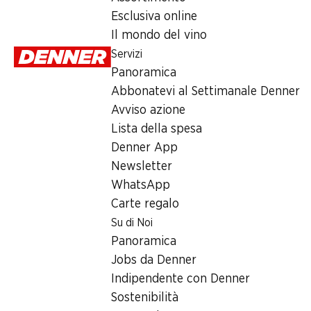
2.25
Esclusiva online
Il mondo del vino
Servizi
Panoramica
Abbonatevi al Settimanale Denner
Avviso azione
Label e premi
Lista della spesa
Numero articolo
1008922
Denner App
Newsletter
WhatsApp
Altri clienti hanno acquistato an
Carte regalo
Su di Noi
Panoramica
Jobs da Denner
Indipendente con Denner
34%
20%
20%
Sostenibilità
–.99
invece di 1.50
3.95
invece di 
3.95
invece di 4.95