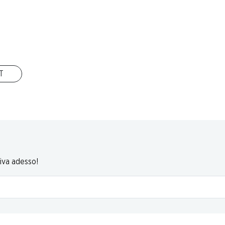
cata
, 250 g
IT
riva adesso!