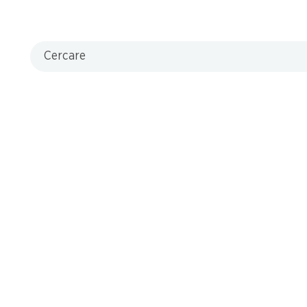
Cercare
che
4.95