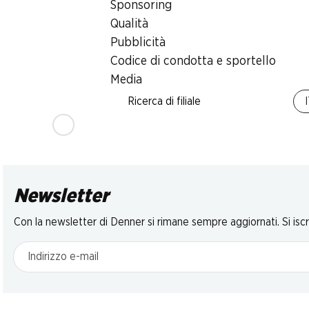
Sponsoring
Insalata mista
Lamponi
Prugne
Rustico Mmmh
Qualità
Provenienza indi
1 kg
pronta per il consumo,
Pubblicità
sull’imballaggio
provenienza indicata
sull’imballaggio, 200 g
Codice di condotta e sportello
Media
Ricerca di filiale
Newsletter
Con la newsletter di Denner si rimane sempre aggiornati. Si isc
Indirizzo e-mail