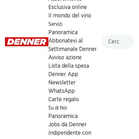
Esclusiva online
Il mondo del vino
Servizi
Panoramica
Label e premi
Cercare
Abbonatevi al
Numero articolo
1022407
Settimanale Denner
Avviso azione
Lista della spesa
Altri clienti hanno acquistato
Denner App
anche
Newsletter
WhatsApp
Carte regalo
Su di Noi
Panoramica
13%
32%
Jobs da Denner
9.50
invece di 10.95
*
9.95
invece di 14.75
Indipendente con
Anaconda serpenti giganti
Petit Beurre Cioccolato al