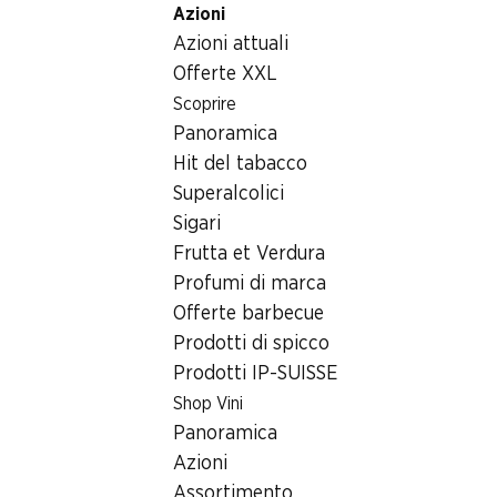
Azioni
Table Of Content
Home
Generi alimentari
Cioccolata/dolci
Andare contenuto principale
Andare all'indice
Passare al menu principale
Azioni attuali
Bastoncini originali Cailler
Offerte XXL
Scoprire
Panoramica
Hit del tabacco
Superalcolici
Sigari
Frutta et Verdura
Profumi di marca
Offerte barbecue
Prodotti di spicco
Prodotti IP-SUISSE
Bastoncini originali Cailler
Shop Vini
Panoramica
5 x 5 x 46 g
Azioni
Assortimento