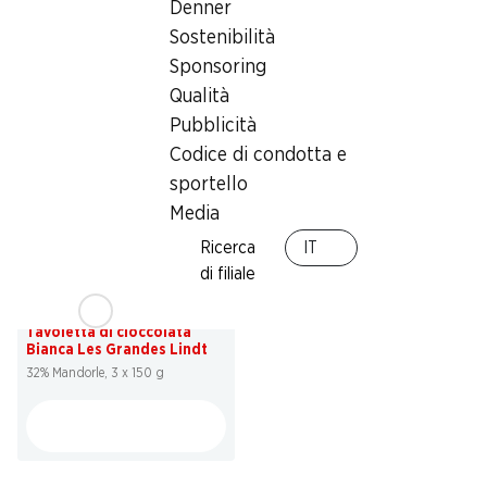
Denner
Haribo
latte
30 pezzi, 1,2 kg
Sostenibilità
5 x 150 g
Sponsoring
Qualità
Pubblicità
* Confronto con la concorrenza
Codice di condotta e
sportello
Media
Ricerca
IT
di filiale
33%
11.90
invece di 17.85
Tavoletta di cioccolata
Bianca Les Grandes Lindt
32% Mandorle, 3 x 150 g