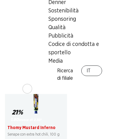
Denner
Sostenibilità
21%
21%
Sponsoring
3.95
3.95
invece di 5.–
*
invece di 5.–
*
Qualità
Maggi Saucy Noodles Tikka
Maggi Ramen Noodles
Pubblicità
Masala
Pollo Champignon
2 x 128 g
2 x 90 g
Codice di condotta e
sportello
Media
Ricerca
IT
* Confronto con la concorrenza
* Confronto con la concorrenza
di filiale
21%
1.80
invece di 2.30
*
Thomy Mustard Inferno
Senape con extra hot chili, 100 g