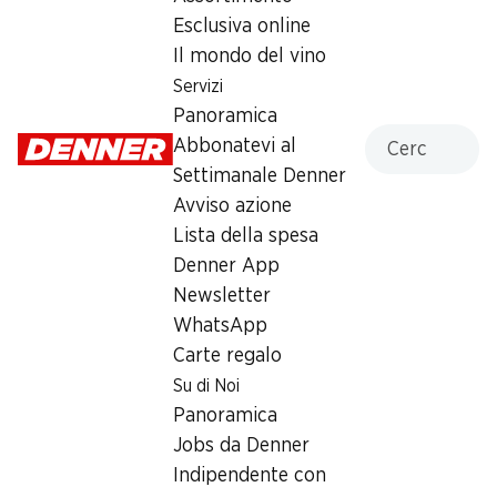
100 bastoncini, 500 g
Esclusiva online
Il mondo del vino
2.40
Servizi
Panoramica
Cercare
Abbonatevi al
Settimanale Denner
Avviso azione
Lista della spesa
Label e premi
Denner App
Numero articolo
1004186
Newsletter
WhatsApp
Carte regalo
Altri clienti hanno acquistato
Su di Noi
anche
Panoramica
Jobs da Denner
Indipendente con