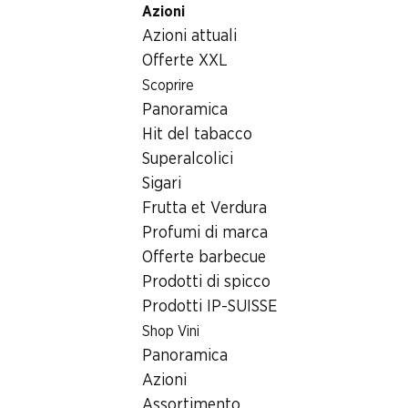
Azioni
Table Of Content
Home
Generi alimentari
Varie
Andare contenuto principale
Andare all'indice
Passare al menu principale
Azioni attuali
Bastoncini di zucchero IP-SUISSE
Offerte XXL
Scoprire
Panoramica
Hit del tabacco
Superalcolici
Sigari
Frutta et Verdura
Profumi di marca
Offerte barbecue
Prodotti di spicco
Prodotti IP-SUISSE
Shop Vini
Bastoncini di zucchero IP-
Panoramica
SUISSE
Azioni
Assortimento