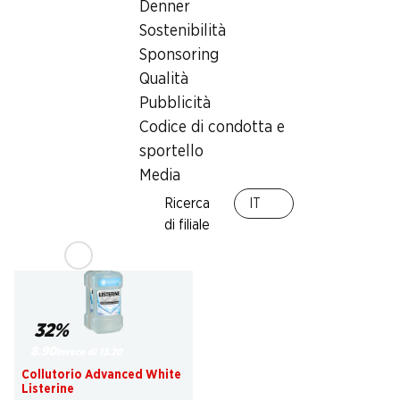
Denner
32%
Sostenibilità
8.90
invece di 13.20
Sponsoring
25% a partire da 2 pezzi
Collutorio Total Care
Qualità
su tutti i prodotti Ceylor
Protezione denti Listerine
in confezione singola*
Pubblicità
2 x 500 ml
Codice di condotta e
sportello
Media
* Anche sugli attuali prezzi
promozionali! Non cumulabile con
Ricerca
IT
altri buoni e sconti speciali.
di filiale
32%
8.90
invece di 13.20
Collutorio Advanced White
Listerine