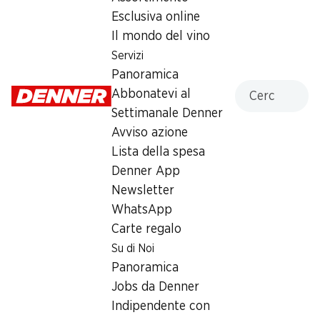
750 ml
Esclusiva online
Il mondo del vino
1.15
Servizi
Panoramica
Cercare
Abbonatevi al
Settimanale Denner
Avviso azione
Lista della spesa
Numero articolo
1025693
Denner App
Newsletter
WhatsApp
Altri clienti hanno acquistato
Carte regalo
anche
Su di Noi
Panoramica
Jobs da Denner
Indipendente con