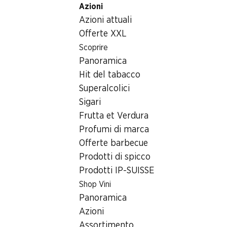
Azioni
Table Of Content
Home
Articoli non alimentari
Cura/cosmesi
Andare contenuto principale
Andare all'indice
Passare al menu principale
Azioni attuali
Bagno trattante Cream & Care ISANA
Offerte XXL
Scoprire
Panoramica
Hit del tabacco
Superalcolici
Sigari
Frutta et Verdura
Profumi di marca
Offerte barbecue
Prodotti di spicco
Prodotti IP-SUISSE
Shop Vini
Bagno trattante Cream & Care
Panoramica
ISANA
Azioni
Assortimento