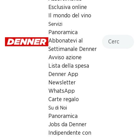
di soia, senza zucchero, 400 g
Esclusiva online
Il mondo del vino
2.70
*
Servizi
Panoramica
Cercare
*
Non disponibili in ogni filiale
Abbonatevi al
Settimanale Denner
Avviso azione
Lista della spesa
Denner App
Label e premi
Newsletter
Numero articolo
1009151
WhatsApp
Carte regalo
Su di Noi
Altri clienti hanno acquistato
Panoramica
anche
Jobs da Denner
Indipendente con