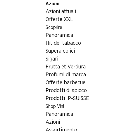
Azioni
Table Of Content
Home
Generi alimentari
Latte/formaggio/uova
Andare contenuto principale
Andare all'indice
Passare al menu principale
Azioni attuali
Alpro Alternativa di yogurt di soia Nautre senza zucchero
Offerte XXL
Scoprire
Panoramica
Hit del tabacco
Superalcolici
Sigari
Frutta et Verdura
Profumi di marca
Offerte barbecue
Prodotti di spicco
Prodotti IP-SUISSE
Shop Vini
Alpro Alternativa di yogurt di
Panoramica
soia Nautre senza zucchero
Azioni
Assortimento