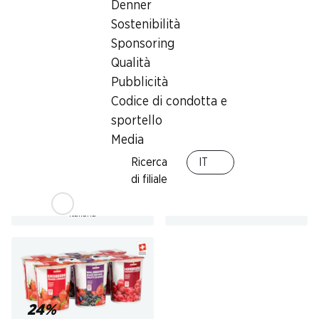
Denner
Sostenibilità
Sponsoring
SPECIAL
Qualità
34%
1.99
*
Pubblicità
2.95
invece di 4.50
Formaggio Mutschli
Codice di condotta e
Flan Cioccolato Svizzero
Vignerolle Rustique Cremo
TamTam
sportello
a pasta semidura, di Sierre, ca. 375
2 x 4 x 100 g
g, per 100 g
Media
Ricerca
IT
di filiale
* Solo nella Svizzera tedesca e
italiana
24%