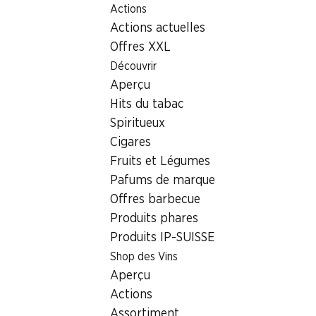
Actions
Table Of Content
Home
Localisateur de succursales
Aller au contenu principal
Aller à la table des matières
Aller au menu principal
Actions actuelles
Succursale Denner Bahnhofstrasse 7, 9443 Widnau
Offres XXL
9443 Widnau, Rhyland
Découvrir
Aperçu
Widnau
Hits du tabac
Succursale Denner
Spiritueux
Cigares
Fruits et Légumes
Contact
Pafums de marque
Offres barbecue
Bahnhofstrasse 7, 9443 Widnau
Produits phares
Voir l’itinéraire
Produits IP-SUISSE
Shop des Vins
Aperçu
Heures d'ouverture
Actions
Dimanche
fermée
Assortiment