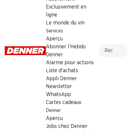
Exclusivement en
Lundi
08:00 - 19:00
ligne
Mardi
08:00 - 19:00
Le monde du vin
Services
Mercredi
08:00 - 19:00
Aperçu
Jeudi
08:00 - 19:00
Recherche
Abonner l'Hebdo
Denner
Vendredi
08:00 - 19:00
Alarme pour actions
Liste d'achats
Samedi
08:00 - 17:00
Appli Denner
Newsletter
Offre
WhatsApp
cave à cigares
,
Retrait d'espèces avec la carte
Cartes cadeaux
postale / M-Card
Denner
Aperçu
Jobs chez Denner