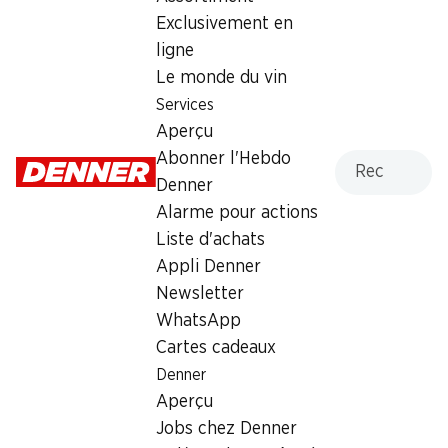
Exclusivement en
Dimanche
fermée
ligne
Lundi
08:00 - 19:00
Le monde du vin
Services
Mardi
08:00 - 19:00
Aperçu
Mercredi
08:00 - 19:00
Recherche
Abonner l'Hebdo
Denner
Jeudi
08:00 - 19:00
Alarme pour actions
Liste d'achats
Vendredi
08:00 - 21:00
Appli Denner
Newsletter
Offre
WhatsApp
cave à cigares
,
Retrait d'espèces avec la carte
Cartes cadeaux
postale / M-Card
Denner
Aperçu
Jobs chez Denner