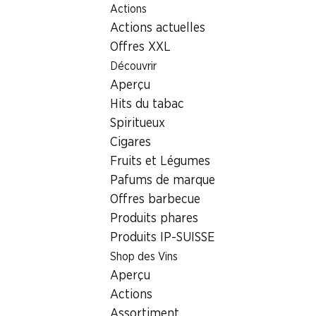
Actions
Table Of Content
Home
Localisateur de succursales
Aller au contenu principal
Aller à la table des matières
Aller au menu principal
Actions actuelles
Succursale Denner Wiesenbachstrasse 7, 9030 Abtwil
Offres XXL
9030 Abtwil,
Découvrir
Aperçu
Einkaufszentrum Säntispark
Hits du tabac
Succursale Denner
Spiritueux
Cigares
Fruits et Légumes
Contact
Pafums de marque
Offres barbecue
Wiesenbachstrasse 7, 9030 Abtwil
Produits phares
Voir l’itinéraire
Produits IP-SUISSE
Shop des Vins
Aperçu
Heures d'ouverture
Actions
Samedi
07:30 - 17:00
Assortiment