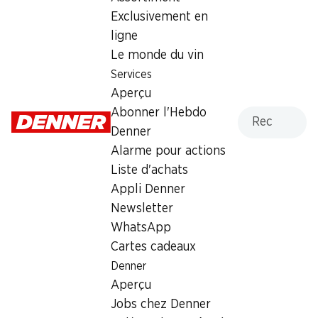
Exclusivement en
Dimanche
fermée
ligne
Lundi
07:30 - 19:00
Le monde du vin
Services
Mardi
07:30 - 19:00
Aperçu
Recherche
Abonner l'Hebdo
Mercredi
07:30 - 19:00
Denner
Jeudi
07:30 - 19:00
Alarme pour actions
Liste d'achats
Offre
Appli Denner
cave à cigares
,
Retrait d'espèces avec la carte
Newsletter
postale / M-Card
WhatsApp
Cartes cadeaux
Denner
Aperçu
Jobs chez Denner