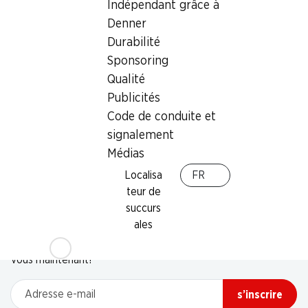
Indépendant grâce à
Denner
Durabilité
Sponsoring
Qualité
Publicités
Code de conduite et
signalement
Médias
Localisa
FR
teur de
succurs
Newsletter
ales
Restez au courant grâce à la newsletter Denner. Inscrivez-
vous maintenant!
Adresse e-mail
s’inscrire