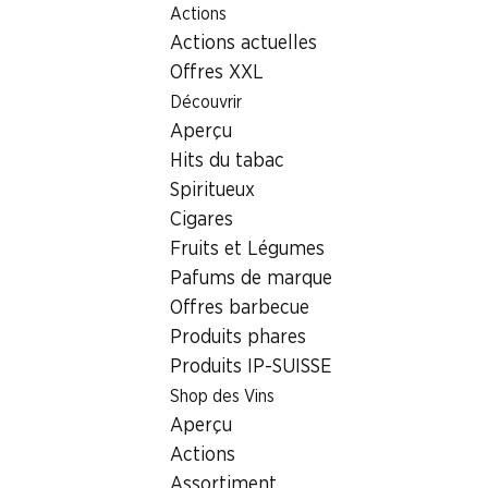
Actions
Table Of Content
Home
Localisateur de succursales
Aller au contenu principal
Aller à la table des matières
Aller au menu principal
Actions actuelles
Succursale Denner Langgasse 26, 9008 St. Gallen
Offres XXL
9008 St. Gallen
Découvrir
Aperçu
Succursale Denner
Hits du tabac
Spiritueux
Cigares
Contact
Fruits et Légumes
Langgasse 26, 9008 St. Gallen
Pafums de marque
Offres barbecue
Voir l’itinéraire
Produits phares
Produits IP-SUISSE
Heures d'ouverture
Shop des Vins
Aperçu
Vendredi
07:30 - 19:00
Actions
Samedi
07:30 - 17:00
Assortiment