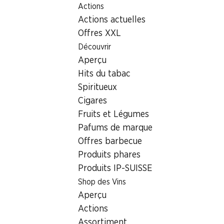
Actions
Table Of Content
Home
Localisateur de succursales
Aller au contenu principal
Aller à la table des matières
Aller au menu principal
Actions actuelles
Succursale Denner Uitikonerstrasse 9, 8952 Schlieren
Offres XXL
8952 Schlieren, Lilie
Découvrir
Aperçu
Shoppingpoint
Hits du tabac
Succursale Denner
Spiritueux
Cigares
Fruits et Légumes
Contact
Pafums de marque
Offres barbecue
Uitikonerstrasse 9, 8952 Schlieren
Produits phares
Voir l’itinéraire
Produits IP-SUISSE
Shop des Vins
Aperçu
Heures d'ouverture
Actions
Samedi
08:00 - 18:00
Assortiment