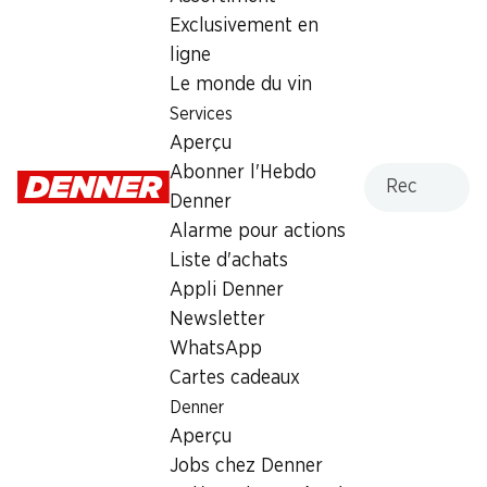
Exclusivement en
Dimanche
fermée
ligne
Lundi
08:00 - 20:00
Le monde du vin
Services
Mardi
08:00 - 20:00
Aperçu
Mercredi
08:00 - 20:00
Recherche
Abonner l'Hebdo
Denner
Jeudi
08:00 - 20:00
Alarme pour actions
Liste d'achats
Vendredi
08:00 - 20:00
Appli Denner
Newsletter
Offre
WhatsApp
cave à cigares
,
Retrait d'espèces avec la carte
Cartes cadeaux
postale / M-Card
Denner
Aperçu
Jobs chez Denner