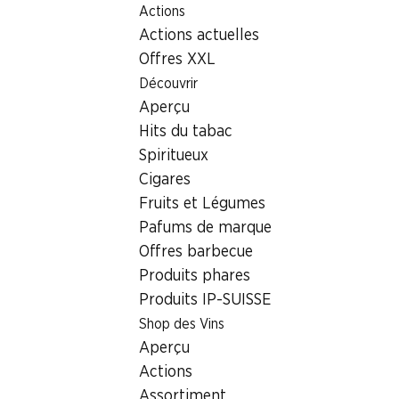
Actions
Table Of Content
Home
Localisateur de succursales
Aller au contenu principal
Aller à la table des matières
Aller au menu principal
Actions actuelles
Succursale Denner Feldstrasse 6, 8853 Lachen SZ
Offres XXL
8853 Lachen SZ, Obersee
Découvrir
Aperçu
Center Lachen
Hits du tabac
Succursale Denner
Spiritueux
Cigares
Fruits et Légumes
Contact
Pafums de marque
Offres barbecue
Feldstrasse 6, 8853 Lachen SZ
Produits phares
Voir l’itinéraire
Produits IP-SUISSE
Shop des Vins
Aperçu
Heures d'ouverture
Actions
Samedi
08:00 - 20:00
Assortiment