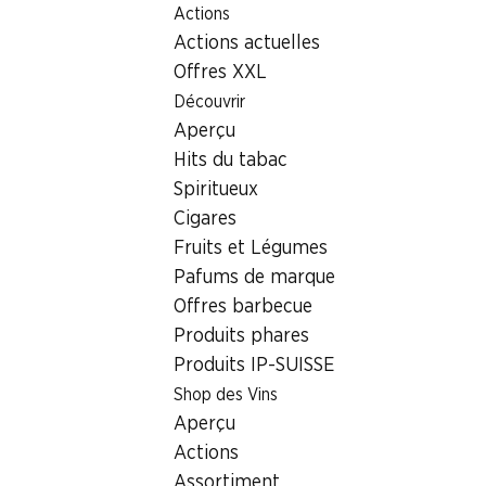
Actions
Table Of Content
Home
Localisateur de succursales
Succursale Denner Sc
Aller au contenu principal
Aller à la table des matières
Aller au menu principal
Actions actuelles
8618 Oetwil am See
Offres XXL
Découvrir
Denner Partenaire
Aperçu
Hits du tabac
Spiritueux
Contact
Cigares
Schulhausstrasse 3/5, 8618 Oetwil am See
Fruits et Légumes
+41 58 999 65 83
Pafums de marque
Offres barbecue
Voir l’itinéraire
Produits phares
Produits IP-SUISSE
Shop des Vins
Heures d'ouverture
Aperçu
Samedi
Actions
Dimanche
Assortiment