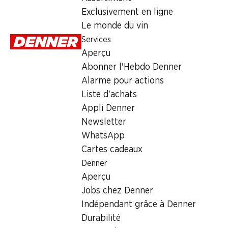
Exclusivement en ligne
Lundi
Le monde du vin
Services
Mardi
Aperçu
Mercredi
Abonner l'Hebdo Denner
Alarme pour actions
Jeudi
Liste d'achats
Vendredi
Appli Denner
Newsletter
Offre
WhatsApp
Cartes cadeaux
bureau de poste
,
Retrait d'espèces avec la carte postale 
Denner
Aperçu
Jobs chez Denner
Indépendant grâce à Denner
Durabilité