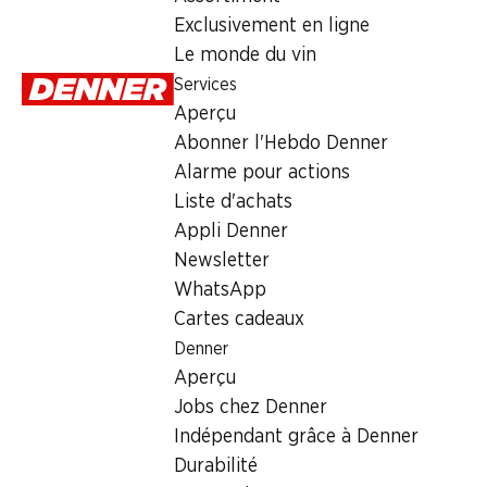
Dimanche
Exclusivement en ligne
Le monde du vin
Lundi
Services
Mardi
Aperçu
Abonner l'Hebdo Denner
Mercredi
Alarme pour actions
Jeudi
Liste d'achats
Appli Denner
Offre
Newsletter
WhatsApp
cave à cigares
,
Retrait d'espèces avec la carte postale / 
Cartes cadeaux
Denner
Aperçu
Jobs chez Denner
Indépendant grâce à Denner
Durabilité