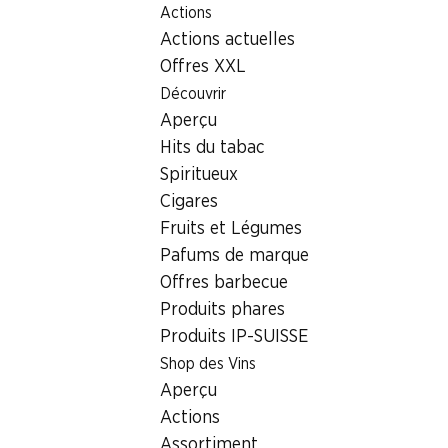
Actions
Table Of Content
Home
Localisateur de succursales
Succursale Denner Gr
Aller au contenu principal
Aller à la table des matières
Aller au menu principal
Actions actuelles
8400 Winterthur
Offres XXL
Découvrir
Succursale Denner
Aperçu
Hits du tabac
Spiritueux
Contact
Cigares
Grüzefeldstrasse 24, 8400 Winterthur
Fruits et Légumes
Pafums de marque
Voir l’itinéraire
Offres barbecue
Produits phares
Produits IP-SUISSE
Heures d'ouverture
Shop des Vins
Vendredi
Aperçu
Samedi
Actions
Assortiment