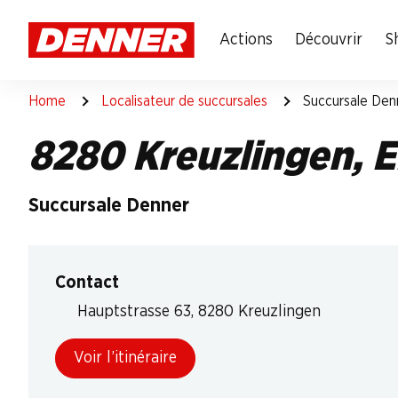
Table Of Content
Aller au contenu principal
Aller à la table des matières
Aller au menu principal
Actions
Découvrir
S
Home
Localisateur de succursales
Succursale Den
8280 Kreuzlingen, 
Succursale Denner
Contact
Hauptstrasse 63, 8280 Kreuzlingen
Voir l’itinéraire