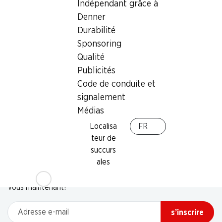
Indépendant grâce à
Denner
Durabilité
Sponsoring
Qualité
Publicités
Code de conduite et
signalement
Médias
Localisa
FR
teur de
succurs
Newsletter
ales
Restez au courant grâce à la newsletter Denner. Inscrivez-
vous maintenant!
Adresse e-mail
s’inscrire