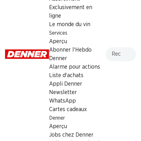
Exclusivement en
Samedi
08:00 - 20:00
ligne
Dimanche
fermée
Le monde du vin
Services
Lundi
08:00 - 20:00
Aperçu
Recherche
Abonner l'Hebdo
Mardi
08:00 - 20:00
Denner
Mercredi
08:00 - 20:00
Alarme pour actions
Liste d'achats
Offre
Appli Denner
cave à cigares
,
Retrait d'espèces avec la carte
Newsletter
postale / M-Card
WhatsApp
Cartes cadeaux
Denner
Aperçu
Jobs chez Denner