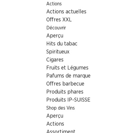
Actions
Table Of Content
Home
Localisateur de succursales
Aller au contenu principal
Aller à la table des matières
Aller au menu principal
Actions actuelles
Succursale Denner Mönchaltorferstrasse 6, 8132 Egg
Offres XXL
8132 Egg
Découvrir
Aperçu
Succursale Denner
Hits du tabac
Spiritueux
Cigares
Contact
Fruits et Légumes
Mönchaltorferstrasse 6, 8132 Egg
Pafums de marque
Offres barbecue
Voir l’itinéraire
Produits phares
Produits IP-SUISSE
Heures d'ouverture
Shop des Vins
Aperçu
Jeudi
08:00 - 20:00
Actions
Vendredi
08:00 - 20:00
Assortiment