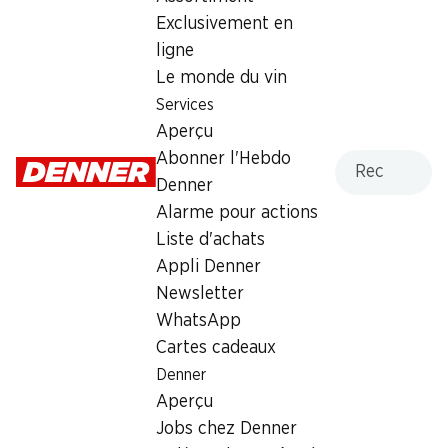
Dimanche
fermée
Exclusivement en
ligne
Lundi
07:00 - 20:00
Le monde du vin
Mardi
07:00 - 20:00
Services
Aperçu
Mercredi
07:00 - 20:00
Recherche
Abonner l'Hebdo
Denner
Jeudi
07:00 - 20:00
Alarme pour actions
Vendredi
07:00 - 20:00
Liste d'achats
Appli Denner
Offre
Newsletter
Retrait d'espèces avec la carte postale / M-Card
WhatsApp
Cartes cadeaux
Denner
Aperçu
Jobs chez Denner