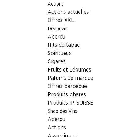
Actions
Table Of Content
Home
Localisateur de succursales
Aller au contenu principal
Aller à la table des matières
Aller au menu principal
Actions actuelles
Succursale Denner Forchstrasse 261, 8032 Zürich
Offres XXL
8032 Zürich
Découvrir
Aperçu
Denner Express
Hits du tabac
Spiritueux
Cigares
Contact
Fruits et Légumes
Forchstrasse 261, 8032 Zürich
Pafums de marque
+41 58 999 65 10
Offres barbecue
Produits phares
Voir l’itinéraire
Produits IP-SUISSE
Shop des Vins
Heures d'ouverture
Aperçu
Actions
Samedi
08:00 - 20:00
Assortiment