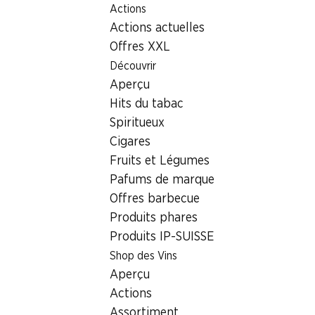
Actions
Table Of Content
Home
Localisateur de succursales
Aller au contenu principal
Aller à la table des matières
Aller au menu principal
Actions actuelles
Succursale Denner Werdstrasse 36, 8004 Zürich
Offres XXL
8004 Zürich
Découvrir
Aperçu
Succursale Denner
Hits du tabac
Spiritueux
Cigares
Contact
Fruits et Légumes
Werdstrasse 36, 8004 Zürich
Pafums de marque
Offres barbecue
Voir l’itinéraire
Produits phares
Produits IP-SUISSE
Heures d'ouverture
Shop des Vins
Aperçu
Vendredi
08:00 - 20:00
Actions
Samedi
08:00 - 20:00
Assortiment