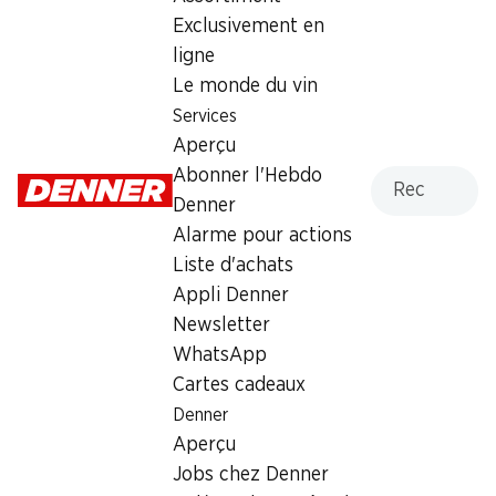
Exclusivement en
Dimanche
fermée
ligne
Lundi
08:00 - 20:00
Le monde du vin
Services
Mardi
08:00 - 20:00
Aperçu
Recherche
Abonner l'Hebdo
Mercredi
08:00 - 20:00
Denner
Jeudi
08:00 - 20:00
Alarme pour actions
Liste d'achats
Offre
Appli Denner
cave à cigares
,
Retrait d'espèces avec la carte
Newsletter
postale / M-Card
WhatsApp
Cartes cadeaux
Denner
Aperçu
Jobs chez Denner