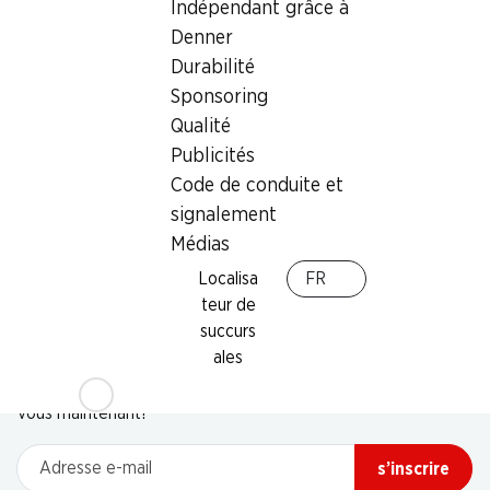
Indépendant grâce à
Denner
Durabilité
Sponsoring
Qualité
Publicités
Code de conduite et
signalement
Médias
Localisa
FR
teur de
succurs
Newsletter
ales
Restez au courant grâce à la newsletter Denner. Inscrivez-
vous maintenant!
Adresse e-mail
s’inscrire