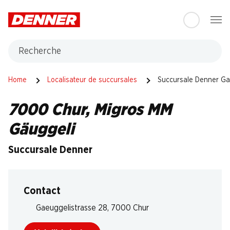
Table Of Content
Aller au contenu principal
Aller à la table des matières
Aller au menu principal
Recherche
Home
Localisateur de succursales
Succursale Denner Ga
7000 Chur, Migros MM
Gäuggeli
Succursale Denner
Contact
Gaeuggelistrasse 28, 7000 Chur