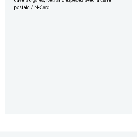
cave à cigares
,
Retrait d'espèces avec la carte
postale / M-Card