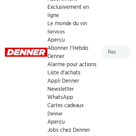
Exclusivement en
Lundi
08:00 - 20:00
ligne
Mardi
08:00 - 20:00
Le monde du vin
Services
Mercredi
08:00 - 20:00
Aperçu
Recherche
Abonner l'Hebdo
Jeudi
08:00 - 20:00
Denner
Vendredi
08:00 - 20:00
Alarme pour actions
Liste d'achats
Offre
Appli Denner
cave à cigares
,
Retrait d'espèces avec la carte
Newsletter
postale / M-Card
WhatsApp
Cartes cadeaux
Denner
Aperçu
Jobs chez Denner