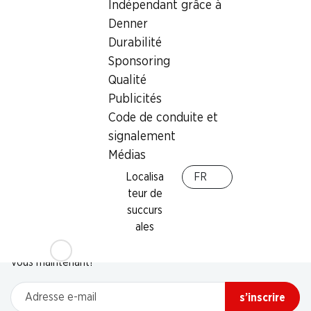
Indépendant grâce à
Denner
Durabilité
Sponsoring
Qualité
Publicités
Code de conduite et
signalement
Médias
Localisa
FR
teur de
succurs
Newsletter
ales
Restez au courant grâce à la newsletter Denner. Inscrivez-
vous maintenant!
Adresse e-mail
s’inscrire