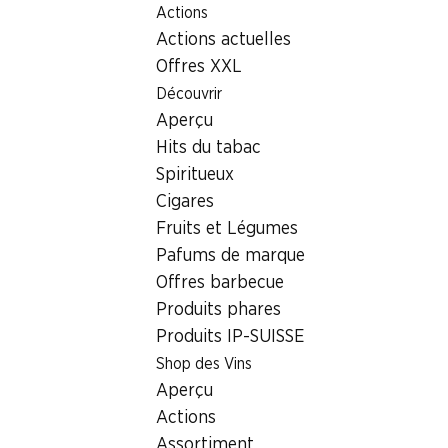
Actions
Table Of Content
Home
Localisateur de succursales
Aller au contenu principal
Aller à la table des matières
Aller au menu principal
Actions actuelles
Succursale Denner Giacomettistrasse 34, 7000 Chur
Offres XXL
7000 Chur, Einkaufszentrum
Découvrir
Aperçu
Succursale Denner
Hits du tabac
Spiritueux
Cigares
Contact
Fruits et Légumes
Giacomettistrasse 34, 7000 Chur
Pafums de marque
Offres barbecue
Voir l’itinéraire
Produits phares
Produits IP-SUISSE
Heures d'ouverture
Shop des Vins
Aperçu
Samedi
08:00 - 18:00
Actions
Dimanche
fermée
Assortiment