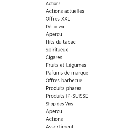
Actions
Table Of Content
Home
Localisateur de succursales
Succursale Denner Ba
Aller au contenu principal
Aller à la table des matières
Aller au menu principal
Actions actuelles
6440 Brunnen, Einkaufszent
Offres XXL
Découvrir
Succursale Denner
Aperçu
Hits du tabac
Spiritueux
Contact
Cigares
Bahnhofplatz 19, 6440 Brunnen
Fruits et Légumes
Pafums de marque
Voir l’itinéraire
Offres barbecue
Produits phares
Produits IP-SUISSE
Heures d'ouverture
Shop des Vins
Jeudi
Aperçu
Vendredi
Actions
Assortiment