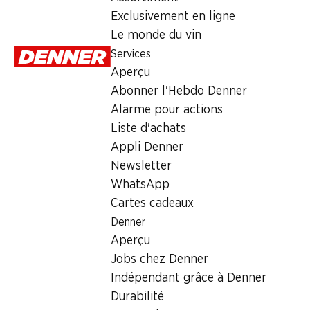
Samedi
Exclusivement en ligne
Le monde du vin
Dimanche
Services
Lundi
Aperçu
Abonner l'Hebdo Denner
Mardi
Alarme pour actions
Mercredi
Liste d'achats
Appli Denner
Heures d'ouverture spéciales
Newsletter
WhatsApp
Sam., 15.08.2026
Cartes cadeaux
Denner
Offre
Aperçu
cave à cigares
,
Retrait d'espèces avec la carte postale / 
Jobs chez Denner
Indépendant grâce à Denner
Durabilité