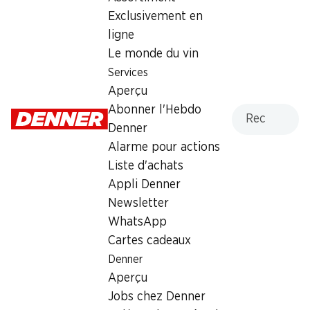
Dimanche
fermée
Exclusivement en
ligne
Lundi
06:00 - 19:00
Le monde du vin
Mardi
06:00 - 19:00
Services
Aperçu
Mercredi
06:00 - 19:00
Recherche
Abonner l'Hebdo
Denner
Jeudi
06:00 - 19:00
Alarme pour actions
Vendredi
06:00 - 19:00
Liste d'achats
Appli Denner
Heures d'ouverture spéciales
Newsletter
Sam., 15.08.2026
Fermé
WhatsApp
Cartes cadeaux
Offre
Denner
Aperçu
cave à cigares
,
Retrait d'espèces avec la carte
Jobs chez Denner
postale / M-Card