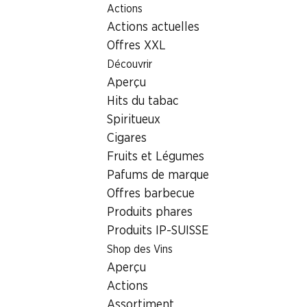
Actions
Table Of Content
Home
Localisateur de succursales
Aller au contenu principal
Aller à la table des matières
Aller au menu principal
Actions actuelles
Succursale Denner Dorfstrasse 87, 6375 Beckenried
Offres XXL
6375 Beckenried
Découvrir
Aperçu
Denner Partenaire
Hits du tabac
Spiritueux
Cigares
Contact
Fruits et Légumes
Dorfstrasse 87, 6375 Beckenried
Pafums de marque
+41 58 999 65 23
Offres barbecue
Produits phares
Voir l’itinéraire
Produits IP-SUISSE
Shop des Vins
Heures d'ouverture
Aperçu
Actions
Samedi
06:00 - 18:00
Assortiment