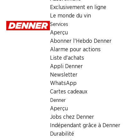
Lundi
Exclusivement en ligne
Le monde du vin
Mardi
Services
Mercredi
Aperçu
Abonner l'Hebdo Denner
Jeudi
Alarme pour actions
Vendredi
Liste d'achats
Appli Denner
Newsletter
Heures d'ouverture spéciales
WhatsApp
Ven., 14.08.2026
Cartes cadeaux
Denner
Sam., 15.08.2026
Aperçu
Jobs chez Denner
Offre
Indépendant grâce à Denner
cave à cigares
,
Retrait d'espèces avec la carte postale / 
Durabilité