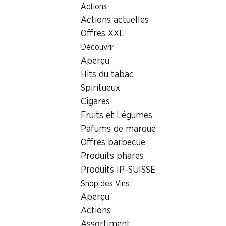
Actions
Table Of Content
Home
Localisateur de succursales
Succursale Denner He
Aller au contenu principal
Aller à la table des matières
Aller au menu principal
Actions actuelles
6303 Zug, Einkaufscenter Her
Offres XXL
Découvrir
Succursale Denner
Aperçu
Hits du tabac
Spiritueux
Contact
Cigares
Hertizentrum 10, 6303 Zug
Fruits et Légumes
Pafums de marque
Voir l’itinéraire
Offres barbecue
Produits phares
Produits IP-SUISSE
Heures d'ouverture
Shop des Vins
Samedi
Aperçu
Dimanche
Actions
Assortiment