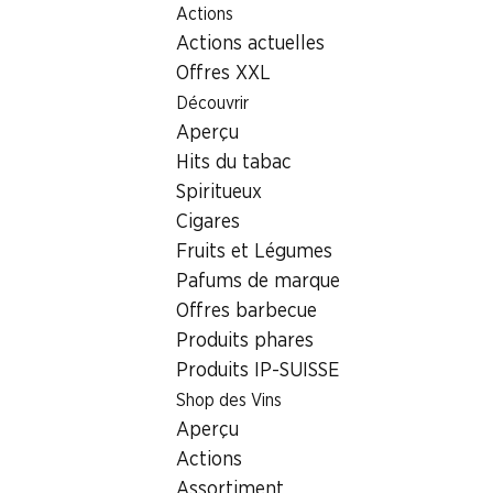
Actions
Table Of Content
Home
Localisateur de succursales
Succursale Denner Ka
Aller au contenu principal
Aller à la table des matières
Aller au menu principal
Actions actuelles
6207 Nottwil
Offres XXL
Découvrir
Denner Partenaire
Aperçu
Hits du tabac
Spiritueux
Contact
Cigares
Kantonsstrasse 15, 6207 Nottwil
Fruits et Légumes
041 921 92 52
Pafums de marque
Offres barbecue
Voir l’itinéraire
Produits phares
Produits IP-SUISSE
Shop des Vins
Heures d'ouverture
Aperçu
Jeudi
Actions
Vendredi
Assortiment