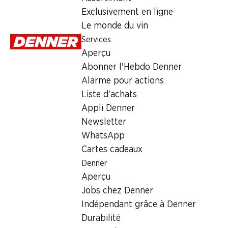
Exclusivement en ligne
Samedi
Le monde du vin
Services
Dimanche
Aperçu
Lundi
Abonner l'Hebdo Denner
Alarme pour actions
Mardi
Liste d'achats
Mercredi
Appli Denner
Newsletter
Offre
WhatsApp
Cartes cadeaux
cave à cigares
Denner
Aperçu
Jobs chez Denner
Indépendant grâce à Denner
Durabilité