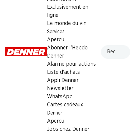
Exclusivement en
Vendredi
08:00 - 21:00
ligne
Samedi
08:00 - 17:00
Le monde du vin
Services
Dimanche
fermée
Aperçu
Lundi
08:00 - 19:00
Recherche
Abonner l'Hebdo
Denner
Mardi
08:00 - 19:00
Alarme pour actions
Liste d'achats
Mercredi
08:00 - 19:00
Appli Denner
Newsletter
Heures d'ouverture spéciales
WhatsApp
Sam., 15.08.2026
Fermé
Cartes cadeaux
Denner
Offre
Aperçu
cave à cigares
,
Retrait d'espèces avec la carte
Jobs chez Denner
postale / M-Card