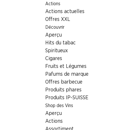
Actions
Table Of Content
Home
Localisateur de succursales
Aller au contenu principal
Aller à la table des matières
Aller au menu principal
Actions actuelles
Succursale Denner Zentralstrasse 16, 6030 Ebikon
Offres XXL
6030 Ebikon, Ladengasse
Découvrir
Aperçu
EKZ Ebikon
Hits du tabac
Succursale Denner
Spiritueux
Cigares
Fruits et Légumes
Contact
Pafums de marque
Offres barbecue
Zentralstrasse 16, 6030 Ebikon
Produits phares
Voir l’itinéraire
Produits IP-SUISSE
Shop des Vins
Aperçu
Heures d'ouverture
Actions
Jeudi
08:00 - 19:00
Assortiment