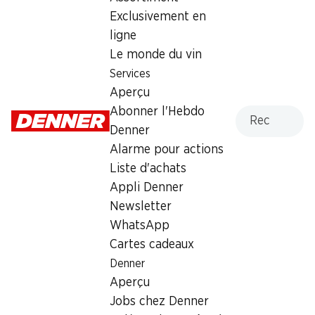
Exclusivement en
Dimanche
fermée
ligne
Lundi
08:00 - 19:00
Le monde du vin
Services
Mardi
08:00 - 19:00
Aperçu
Recherche
Abonner l'Hebdo
Mercredi
08:00 - 19:00
Denner
Jeudi
08:00 - 19:00
Alarme pour actions
Liste d'achats
Heures d'ouverture spéciales
Appli Denner
Sam., 15.08.2026
Fermé
Newsletter
WhatsApp
Offre
Cartes cadeaux
Denner
cave à cigares
,
Retrait d'espèces avec la carte
Aperçu
postale / M-Card
Jobs chez Denner