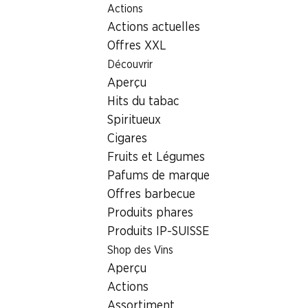
Actions
Table Of Content
Home
Localisateur de succursales
Aller au contenu principal
Aller à la table des matières
Aller au menu principal
Actions actuelles
Succursale Denner Seetalstrasse 50, 6020 Emmenbrücke
Offres XXL
6020 Emmenbrücke, EKZ
Découvrir
Aperçu
Denner Bibite
Hits du tabac
Spiritueux
Cigares
Contact
Fruits et Légumes
Seetalstrasse 50, 6020 Emmenbrücke
Pafums de marque
Offres barbecue
Voir l’itinéraire
Produits phares
Produits IP-SUISSE
Heures d'ouverture
Shop des Vins
Aperçu
Vendredi
08:00 - 20:00
Actions
Samedi
08:00 - 17:00
Assortiment