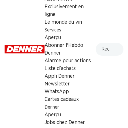
Exclusivement en
Samedi
07:30 - 18:00
ligne
Dimanche
fermée
Le monde du vin
Services
Lundi
07:30 - 18:30
Aperçu
Recherche
Abonner l'Hebdo
Mardi
07:30 - 18:30
Denner
Mercredi
07:30 - 18:30
Alarme pour actions
Liste d'achats
Heures d'ouverture spéciales
Appli Denner
Sam., 15.08.2026
Fermé
Newsletter
WhatsApp
Offre
Cartes cadeaux
Denner
cave à cigares
,
Retrait d'espèces avec la carte
Aperçu
postale / M-Card
Jobs chez Denner