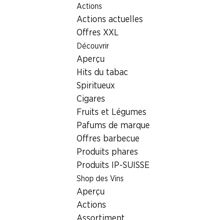
Actions
Table Of Content
Home
Localisateur de succursales
Aller au contenu principal
Aller à la table des matières
Aller au menu principal
Actions actuelles
Succursale Denner Im Grund 9 + 11, 5014 Gretzenbach
Offres XXL
5014 Gretzenbach
Découvrir
Aperçu
Succursale Denner
Hits du tabac
Spiritueux
Cigares
Contact
Fruits et Légumes
Im Grund 9 + 11, 5014 Gretzenbach
Pafums de marque
Offres barbecue
Voir l’itinéraire
Produits phares
Produits IP-SUISSE
Heures d'ouverture
Shop des Vins
Aperçu
Jeudi
07:30 - 20:00
Actions
Vendredi
07:30 - 18:30
Assortiment