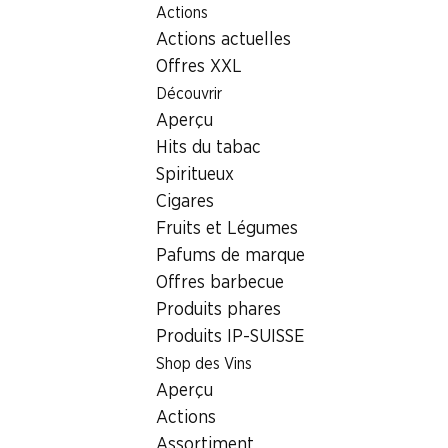
Actions
Table Of Content
Home
Localisateur de succursales
Aller au contenu principal
Aller à la table des matières
Aller au menu principal
Actions actuelles
Succursale Denner Solothurnerstrasse 3, 4710 Balsthal
Offres XXL
4710 Balsthal
Découvrir
Aperçu
Satellite Denner
Hits du tabac
Spiritueux
Cigares
Contact
Fruits et Légumes
Solothurnerstrasse 3, 4710 Balsthal
Pafums de marque
+41 62 391 02 10
Offres barbecue
Produits phares
Voir l’itinéraire
Produits IP-SUISSE
Shop des Vins
Heures d'ouverture
Aperçu
Actions
Vendredi
08:00 - 18:30
Assortiment