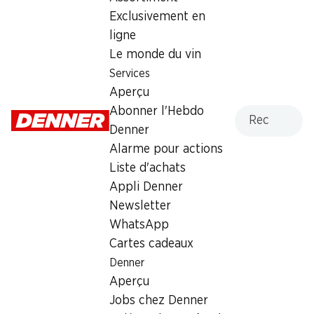
Samedi
08:00 - 18:00
Exclusivement en
ligne
Dimanche
fermée
Le monde du vin
Lundi
08:00 - 18:30
Services
Aperçu
Mardi
08:00 - 18:30
Recherche
Abonner l'Hebdo
Denner
Mercredi
08:00 - 18:30
Alarme pour actions
Jeudi
08:00 - 18:30
Liste d'achats
Appli Denner
Heures d'ouverture spéciales
Newsletter
Sam., 15.08.2026
Fermé
WhatsApp
Cartes cadeaux
Offre
Denner
Aperçu
Retrait d'espèces avec la carte postale / M-Card
Jobs chez Denner