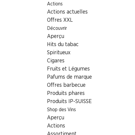
Actions
Table Of Content
Home
Localisateur de succursales
Aller au contenu principal
Aller à la table des matières
Aller au menu principal
Actions actuelles
Succursale Denner Louis Giroud-Strasse 26, 4600 Olten
Offres XXL
4600 Olten,
Découvrir
Aperçu
Einkaufszentrum Sälipark
Hits du tabac
Succursale Denner
Spiritueux
Cigares
Fruits et Légumes
Contact
Pafums de marque
Offres barbecue
Louis Giroud-Strasse 26, 4600 Olten
Produits phares
Voir l’itinéraire
Produits IP-SUISSE
Shop des Vins
Aperçu
Heures d'ouverture
Actions
Samedi
08:00 - 18:00
Assortiment