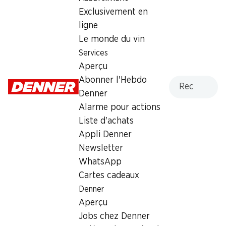
Exclusivement en
Dimanche
fermée
ligne
Lundi
08:00 - 18:30
Le monde du vin
Services
Mardi
08:00 - 18:30
Aperçu
Mercredi
08:00 - 18:30
Recherche
Abonner l'Hebdo
Denner
Jeudi
08:00 - 20:00
Alarme pour actions
Liste d'achats
Vendredi
08:00 - 18:30
Appli Denner
Newsletter
Heures d'ouverture spéciales
WhatsApp
Sam., 15.08.2026
Fermé
Cartes cadeaux
Denner
Offre
Aperçu
cave à cigares
,
Retrait d'espèces avec la carte
Jobs chez Denner
postale / M-Card