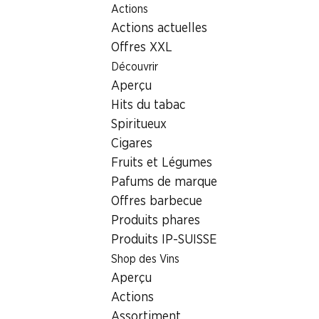
Actions
Table Of Content
Home
Localisateur de succursales
Aller au contenu principal
Aller à la table des matières
Aller au menu principal
Actions actuelles
Succursale Denner Solothurnstrasse 5, 4573 Lohn-
Ammannsegg
Offres XXL
Découvrir
4573 Lohn-Ammannsegg
Aperçu
Hits du tabac
Denner Partenaire
Spiritueux
Cigares
Fruits et Légumes
Contact
Pafums de marque
Solothurnstrasse 5, 4573 Lohn-Ammannsegg
Offres barbecue
+41 32 677 03 43
Produits phares
Produits IP-SUISSE
Voir l’itinéraire
Shop des Vins
Aperçu
Heures d'ouverture
Actions
Vendredi
06:30 - 18:30
Assortiment