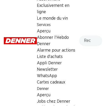
Exclusivement en
Samedi
08:00 - 17:00
ligne
Le monde du vin
Dimanche
fermée
Services
Lundi
06:30 - 18:30
Aperçu
Recherche
Abonner l'Hebdo
Mardi
06:30 - 18:30
Denner
Mercredi
06:30 - 18:30
Alarme pour actions
Liste d'achats
Jeudi
06:30 - 18:30
Appli Denner
Newsletter
Heures d'ouverture spéciales
WhatsApp
Sam., 15.08.2026
Fermé
Cartes cadeaux
Denner
Offre
Aperçu
Retrait d'espèces avec la carte postale / M-Card
Jobs chez Denner