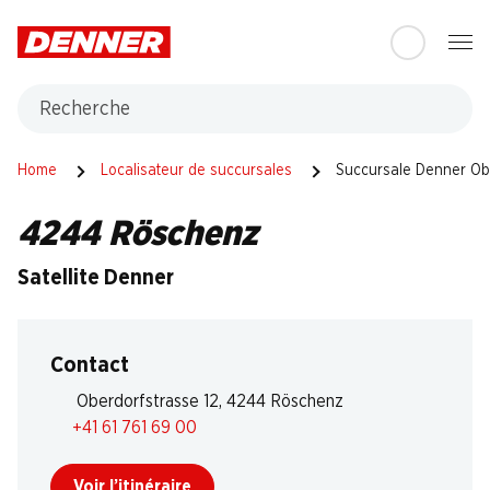
Table Of Content
Aller au contenu principal
Aller à la table des matières
Aller au menu principal
Recherche
Home
Localisateur de succursales
Succursale Denner Ob
4244 Röschenz
Satellite Denner
Contact
Oberdorfstrasse 12, 4244 Röschenz
+41 61 761 69 00
Voir l’itinéraire