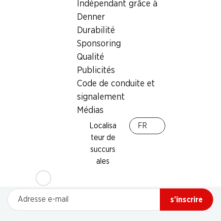
Indépendant grâce à
Denner
Durabilité
Sponsoring
Qualité
Publicités
Code de conduite et
signalement
Médias
Localisa
FR
teur de
Newsletter
succurs
ales
Restez au courant grâce à la newsletter Denner. Inscrivez-
vous maintenant!
Adresse e-mail
s’inscrire