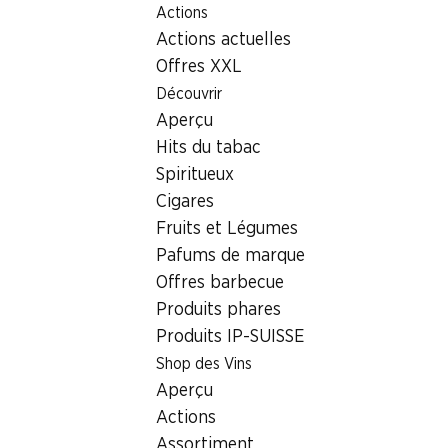
Actions
Table Of Content
Home
Localisateur de succursales
Aller au contenu principal
Aller à la table des matières
Aller au menu principal
Actions actuelles
Succursale Denner Rauracherstrasse 24, 4125 Riehen
Offres XXL
4125 Riehen
Découvrir
Aperçu
Denner Express
Hits du tabac
Spiritueux
Cigares
Contact
Fruits et Légumes
Rauracherstrasse 24, 4125 Riehen
Pafums de marque
Offres barbecue
Voir l’itinéraire
Produits phares
Produits IP-SUISSE
Heures d'ouverture
Shop des Vins
Aperçu
Samedi
08:00 - 18:00
Actions
Dimanche
fermée
Assortiment