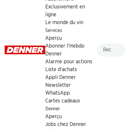
Exclusivement en
Lundi
08:00 - 18:30
ligne
Mardi
08:00 - 18:30
Le monde du vin
Services
Mercredi
08:00 - 18:30
Aperçu
Recherche
Abonner l'Hebdo
Jeudi
08:00 - 18:30
Denner
Vendredi
08:00 - 18:30
Alarme pour actions
Liste d'achats
Offre
Appli Denner
Retrait d'espèces avec la carte postale / M-Card
Newsletter
WhatsApp
Cartes cadeaux
Denner
Aperçu
Jobs chez Denner