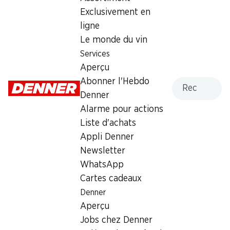
Samedi
08:00 - 18:00
Exclusivement en
ligne
Dimanche
fermée
Le monde du vin
Lundi
09:00 - 20:00
Services
Aperçu
Mardi
09:00 - 20:00
Recherche
Abonner l'Hebdo
Mercredi
09:00 - 20:00
Denner
Alarme pour actions
Jeudi
09:00 - 20:00
Liste d'achats
Appli Denner
Offre
Newsletter
cave à cigares
,
Retrait d'espèces avec la carte
WhatsApp
postale / M-Card
Cartes cadeaux
Denner
Aperçu
Jobs chez Denner