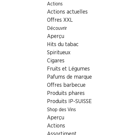
Actions
Table Of Content
Home
Localisateur de succursales
Aller au contenu principal
Aller à la table des matières
Aller au menu principal
Actions actuelles
Succursale Denner Münchensteinerstrasse 200, 4053
Basel
Offres XXL
Découvrir
4053 Basel, MParc Dreispitz
Aperçu
Hits du tabac
Denner Express
Spiritueux
Cigares
Fruits et Légumes
Contact
Pafums de marque
Münchensteinerstrasse 200, 4053 Basel
Offres barbecue
Produits phares
Voir l’itinéraire
Produits IP-SUISSE
Shop des Vins
Heures d'ouverture
Aperçu
Vendredi
09:00 - 20:00
Actions
Assortiment