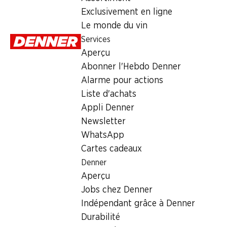
Exclusivement en ligne
Dimanche
Le monde du vin
Services
Lundi
Aperçu
Mardi
Abonner l'Hebdo Denner
Alarme pour actions
Mercredi
Liste d'achats
Jeudi
Appli Denner
Newsletter
Heures d'ouverture spéciales
WhatsApp
Cartes cadeaux
Sam., 15.08.2026
Denner
Aperçu
Offre
Jobs chez Denner
cave à cigares
,
Retrait d'espèces avec la carte postale / 
Indépendant grâce à Denner
Durabilité