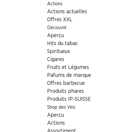
Actions
Table Of Content
Home
Localisateur de succursales
Succursale Denner Sp
Aller au contenu principal
Aller à la table des matières
Aller au menu principal
Actions actuelles
3920 Zermatt
Offres XXL
Découvrir
Denner Partenaire
Aperçu
Hits du tabac
Spiritueux
Contact
Cigares
Spissstrasse 1, 3920 Zermatt
Fruits et Légumes
+41 27 967 40 45
Pafums de marque
Offres barbecue
Voir l’itinéraire
Produits phares
Produits IP-SUISSE
Shop des Vins
Heures d'ouverture
Aperçu
Vendredi
Actions
Samedi
Assortiment