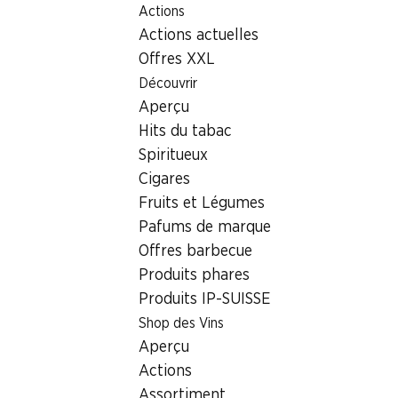
Actions
Table Of Content
Home
Localisateur de succursales
Aller au contenu principal
Aller à la table des matières
Aller au menu principal
Actions actuelles
Succursale Denner Emmentalstrasse 11, 3510 Konolfingen
Offres XXL
3510 Konolfingen
Découvrir
Aperçu
Succursale Denner
Hits du tabac
Spiritueux
Cigares
Contact
Fruits et Légumes
Emmentalstrasse 11, 3510 Konolfingen
Pafums de marque
Offres barbecue
Voir l’itinéraire
Produits phares
Produits IP-SUISSE
Heures d'ouverture
Shop des Vins
Aperçu
Vendredi
08:00 - 20:00
Actions
Samedi
07:30 - 17:00
Assortiment