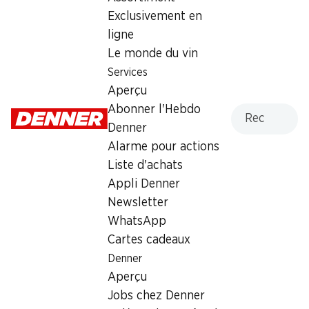
Exclusivement en
Dimanche
fermée
ligne
Lundi
08:00 - 19:00
Le monde du vin
Services
Mardi
08:00 - 19:00
Aperçu
Recherche
Abonner l'Hebdo
Mercredi
08:00 - 19:00
Denner
Jeudi
08:00 - 19:00
Alarme pour actions
Liste d'achats
Offre
Appli Denner
cave à cigares
,
Retrait d'espèces avec la carte
Newsletter
postale / M-Card
WhatsApp
Cartes cadeaux
Denner
Aperçu
Jobs chez Denner