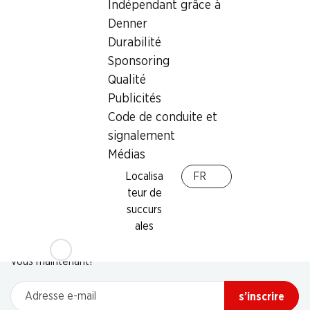
Indépendant grâce à
Denner
Durabilité
Sponsoring
Qualité
Publicités
Code de conduite et
signalement
Médias
Localisa
FR
teur de
succurs
Newsletter
ales
Restez au courant grâce à la newsletter Denner. Inscrivez-
vous maintenant!
Adresse e-mail
s’inscrire