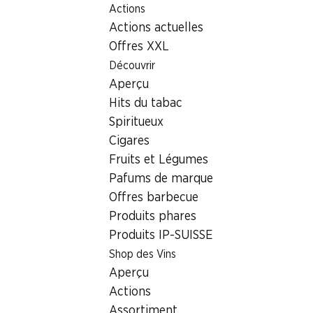
Actions
Table Of Content
Home
Localisateur de succursales
Aller au contenu principal
Aller à la table des matières
Aller au menu principal
Actions actuelles
Succursale Denner Gwattstrasse 2, 3185 Schmitten
Offres XXL
3185 Schmitten
Découvrir
Aperçu
Denner Express
Hits du tabac
Spiritueux
Cigares
Contact
Fruits et Légumes
Gwattstrasse 2, 3185 Schmitten
Pafums de marque
+41 58 999 66 82
Offres barbecue
Produits phares
Voir l’itinéraire
Produits IP-SUISSE
Shop des Vins
Heures d'ouverture
Aperçu
Actions
Vendredi
07:00 - 19:00
Assortiment