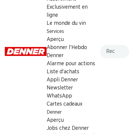
Samedi
07:00 - 16:00
Exclusivement en
ligne
Dimanche
fermée
Le monde du vin
Lundi
07:00 - 19:00
Services
Aperçu
Mardi
07:00 - 19:00
Recherche
Abonner l'Hebdo
Denner
Mercredi
07:00 - 19:00
Alarme pour actions
Jeudi
07:00 - 19:00
Liste d'achats
Appli Denner
Heures d'ouverture spéciales
Newsletter
Sam., 15.08.2026
Fermé
WhatsApp
Cartes cadeaux
Offre
Denner
Aperçu
Retrait d'espèces avec la carte postale / M-Card
Jobs chez Denner