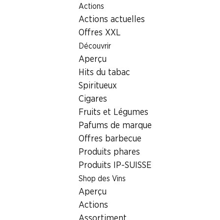
Actions
Table Of Content
Home
Localisateur de succursales
Succursale Denner S
Aller au contenu principal
Aller à la table des matières
Aller au menu principal
Actions actuelles
3098 Köniz
Offres XXL
Découvrir
Succursale Denner
Aperçu
Hits du tabac
Spiritueux
Contact
Cigares
Schwarzenburgstrasse 247, 3098 Köniz
Fruits et Légumes
Pafums de marque
Voir l’itinéraire
Offres barbecue
Produits phares
Produits IP-SUISSE
Heures d'ouverture
Shop des Vins
Dimanche
Aperçu
Lundi
Actions
Assortiment