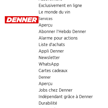
Mardi
Exclusivement en ligne
Le monde du vin
Mercredi
Services
Jeudi
Aperçu
Abonner l'Hebdo Denner
Vendredi
Alarme pour actions
Samedi
Liste d'achats
Appli Denner
Offre
Newsletter
WhatsApp
cave à cigares
,
Retrait d'espèces avec la carte postale / 
Cartes cadeaux
Denner
Aperçu
Jobs chez Denner
Indépendant grâce à Denner
Durabilité