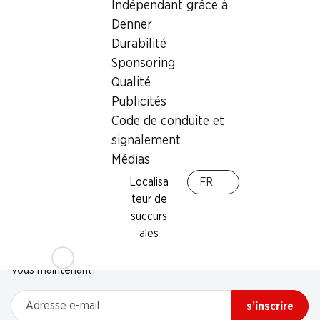
Indépendant grâce à
Denner
Durabilité
Sponsoring
Qualité
Publicités
Code de conduite et
signalement
Médias
Localisa
FR
teur de
succurs
Newsletter
ales
Restez au courant grâce à la newsletter Denner. Inscrivez-
vous maintenant!
Adresse e-mail
s’inscrire