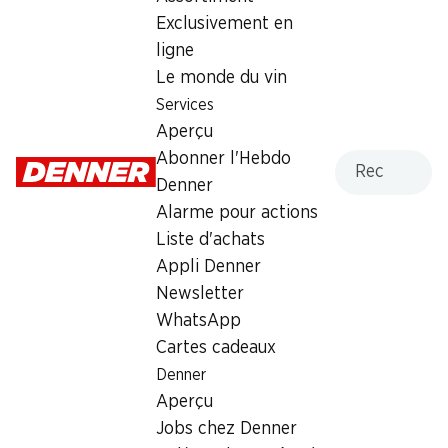
Exclusivement en
Lundi
07:00 - 20:00
ligne
Mardi
07:00 - 20:00
Le monde du vin
Services
Mercredi
07:00 - 20:00
Aperçu
Recherche
Abonner l'Hebdo
Jeudi
07:00 - 20:00
Denner
Vendredi
07:00 - 20:00
Alarme pour actions
Liste d'achats
Offre
Appli Denner
cave à cigares
,
Retrait d'espèces avec la carte
Newsletter
postale / M-Card
WhatsApp
Cartes cadeaux
Denner
Aperçu
Jobs chez Denner