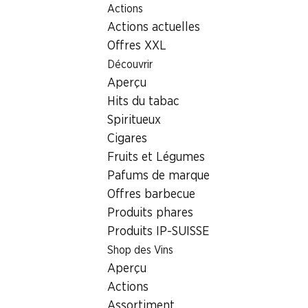
Actions
Table Of Content
Home
Localisateur de succursales
Aller au contenu principal
Aller à la table des matières
Aller au menu principal
Actions actuelles
Succursale Denner Waldeggstrasse 30, 3097 Liebefeld
Offres XXL
3097 Liebefeld
Découvrir
Aperçu
Succursale Denner
Hits du tabac
Spiritueux
Cigares
Contact
Fruits et Légumes
Waldeggstrasse 30, 3097 Liebefeld
Pafums de marque
Offres barbecue
Voir l’itinéraire
Produits phares
Produits IP-SUISSE
Heures d'ouverture
Shop des Vins
Aperçu
Samedi
08:00 - 17:00
Actions
Dimanche
fermée
Assortiment