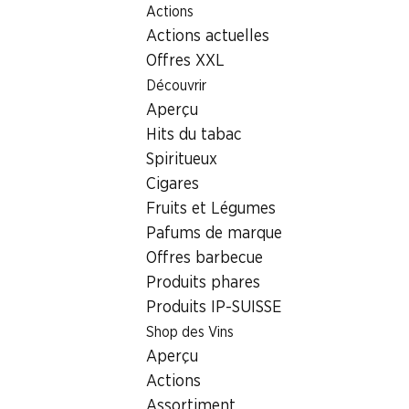
Actions
Table Of Content
Home
Localisateur de succursales
Succursale Denner Av
Aller au contenu principal
Aller à la table des matières
Aller au menu principal
Actions actuelles
1920 Martigny, Centre Comme
Offres XXL
Découvrir
Succursale Denner
Aperçu
Hits du tabac
Spiritueux
Contact
Cigares
Avenue de Fully 63, 1920 Martigny
Fruits et Légumes
Pafums de marque
Voir l’itinéraire
Offres barbecue
Produits phares
Produits IP-SUISSE
Heures d'ouverture
Shop des Vins
Samedi
Aperçu
Dimanche
Actions
Assortiment