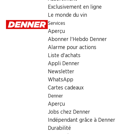
Lundi
Exclusivement en ligne
Le monde du vin
Mardi
Services
Mercredi
Aperçu
Abonner l'Hebdo Denner
Jeudi
Alarme pour actions
Vendredi
Liste d'achats
Appli Denner
Heures d'ouverture spéciales
Newsletter
WhatsApp
Sam., 15.08.2026
Cartes cadeaux
Denner
Offre
Aperçu
cave à cigares
,
Retrait d'espèces avec la carte postale / 
Jobs chez Denner
Indépendant grâce à Denner
Durabilité