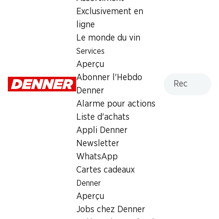
Dimanche
fermée
Exclusivement en
ligne
Lundi
07:30 - 18:30
Le monde du vin
Mardi
07:30 - 18:30
Services
Aperçu
Mercredi
07:30 - 18:30
Recherche
Abonner l'Hebdo
Denner
Jeudi
07:30 - 18:30
Alarme pour actions
Vendredi
07:30 - 18:30
Liste d'achats
Appli Denner
Heures d'ouverture spéciales
Newsletter
Sam., 15.08.2026
Fermé
WhatsApp
Cartes cadeaux
Offre
Denner
Aperçu
Retrait d'espèces avec la carte postale / M-Card
Jobs chez Denner