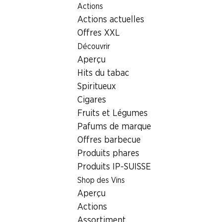
Actions
Table Of Content
Home
Localisateur de succursales
Aller au contenu principal
Aller à la table des matières
Aller au menu principal
Actions actuelles
Succursale Denner Avenue du Simplon 15, 1890 St-Maurice
Offres XXL
1890 St-Maurice
Découvrir
Aperçu
Denner Express
Hits du tabac
Spiritueux
Cigares
Contact
Fruits et Légumes
Avenue du Simplon 15, 1890 St-Maurice
Pafums de marque
+41 58 999 66 02
Offres barbecue
Produits phares
Voir l’itinéraire
Produits IP-SUISSE
Shop des Vins
Heures d'ouverture
Aperçu
Actions
Samedi
07:30 - 17:00
Assortiment