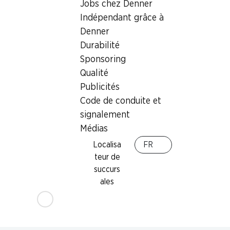
Jobs chez Denner
cave à cigares
,
Retrait d'espèces avec la carte
Indépendant grâce à
postale / M-Card
Denner
Durabilité
Sponsoring
Qualité
Publicités
Code de conduite et
signalement
Médias
Localisa
FR
teur de
succurs
ales