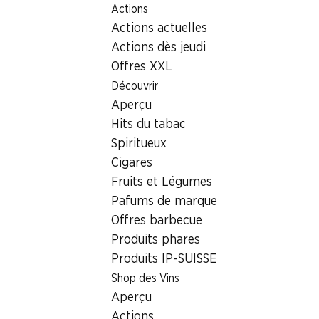
Actions
Table Of Content
Home
Localisateur de succursales
Aller au contenu principal
Aller à la table des matières
Aller au menu principal
Actions actuelles
Succursale Denner Route d'Englisberg 15b, 1763 Granges-
Paccot
Actions dès jeudi
Offres XXL
1763 Granges-Paccot,
Découvrir
Conforama Granges-Paccot
Aperçu
Hits du tabac
Succursale Denner
Spiritueux
Cigares
Fruits et Légumes
Contact
Pafums de marque
Route d'Englisberg 15b, 1763 Granges-Paccot
Offres barbecue
Produits phares
Voir l’itinéraire
Produits IP-SUISSE
Shop des Vins
Heures d'ouverture
Aperçu
Actions