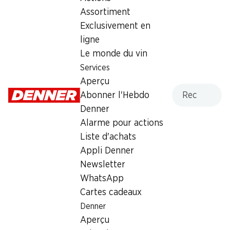
Lundi
07:30 - 19:00
Assortiment
Mardi
07:30 - 19:00
Exclusivement en
ligne
Mercredi
07:30 - 19:00
Le monde du vin
Jeudi
Services
07:30 - 21:00
Aperçu
Recherche
Vendredi
07:30 - 19:00
Abonner l'Hebdo
Denner
Samedi
07:30 - 16:00
Alarme pour actions
fermée
Liste d'achats
Dimanche
fermée
Appli Denner
Newsletter
Heures d'ouverture spéciales
WhatsApp
Sam., 15.08.2026
Fermé
Cartes cadeaux
Denner
Offre
Aperçu