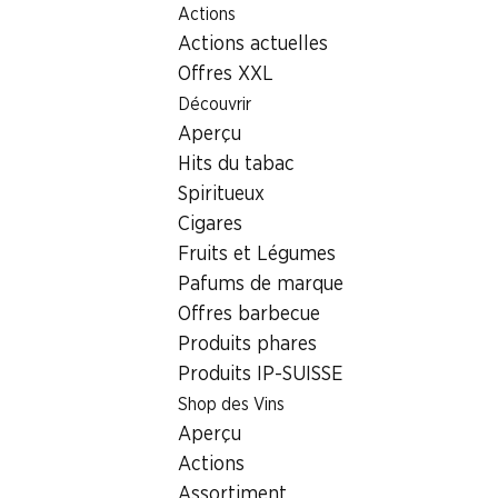
Actions
Table Of Content
Home
Localisateur de succursales
Succursale Denner Rue
Aller au contenu principal
Aller à la table des matières
Aller au menu principal
Actions actuelles
1752 Villars-Glâne 1
Offres XXL
Découvrir
Denner Bibite
Aperçu
Hits du tabac
Spiritueux
Contact
Cigares
Rue du Centre 4, 1752 Villars-Glâne 1
Fruits et Légumes
Pafums de marque
Voir l’itinéraire
Offres barbecue
Produits phares
Produits IP-SUISSE
Heures d'ouverture
Shop des Vins
Vendredi
Aperçu
Samedi
Actions
Assortiment