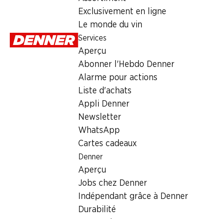
Dimanche
Exclusivement en ligne
Le monde du vin
Lundi
Services
Mardi
Aperçu
Abonner l'Hebdo Denner
Mercredi
Alarme pour actions
Jeudi
Liste d'achats
Appli Denner
Heures d'ouverture spéciales
Newsletter
WhatsApp
Sam., 15.08.2026
Cartes cadeaux
Denner
Offre
Aperçu
cave à cigares
,
Retrait d'espèces avec la carte postale / 
Jobs chez Denner
Indépendant grâce à Denner
Durabilité