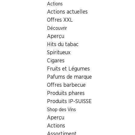
Actions
Table Of Content
Home
Localisateur de succursales
Aller au contenu principal
Aller à la table des matières
Aller au menu principal
Actions actuelles
Succursale Denner Bd de Perolles 55, 1700 Fribourg
Offres XXL
1700 Fribourg
Découvrir
Aperçu
Succursale Denner
Hits du tabac
Spiritueux
Cigares
Contact
Fruits et Légumes
Bd de Perolles 55, 1700 Fribourg
Pafums de marque
Offres barbecue
Voir l’itinéraire
Produits phares
Produits IP-SUISSE
Heures d'ouverture
Shop des Vins
Aperçu
Vendredi
07:30 - 19:00
Actions
Samedi
07:30 - 16:00
Assortiment