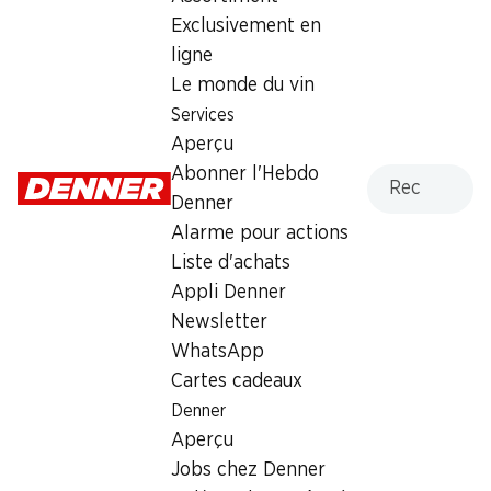
Exclusivement en
Dimanche
fermée
ligne
Lundi
07:30 - 19:00
Le monde du vin
Services
Mardi
07:30 - 19:00
Aperçu
Recherche
Abonner l'Hebdo
Mercredi
07:30 - 19:00
Denner
Jeudi
07:30 - 19:00
Alarme pour actions
Liste d'achats
Heures d'ouverture spéciales
Appli Denner
Sam., 15.08.2026
Fermé
Newsletter
WhatsApp
Offre
Cartes cadeaux
Denner
cave à cigares
,
Retrait d'espèces avec la carte
Aperçu
postale / M-Card
Jobs chez Denner