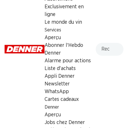
Samedi
08:00 - 16:00
Exclusivement en
ligne
Dimanche
08:00 - 13:00
Le monde du vin
Lundi
07:30 - 19:00
Services
Aperçu
Mardi
07:30 - 19:00
Recherche
Abonner l'Hebdo
Denner
Mercredi
07:30 - 19:00
Alarme pour actions
Jeudi
07:30 - 19:00
Liste d'achats
Appli Denner
Heures d'ouverture spéciales
Newsletter
Sam., 15.08.2026
08:00 - 13:00
WhatsApp
Cartes cadeaux
Offre
Denner
Aperçu
Retrait d'espèces avec la carte postale / M-Card
Jobs chez Denner