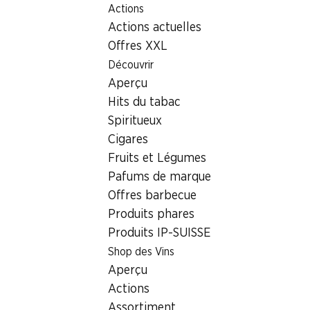
Actions
Table Of Content
Home
Localisateur de succursales
Aller au contenu principal
Aller à la table des matières
Aller au menu principal
Actions actuelles
Succursale Denner Route de la Gruyère 19, 1700 Fribourg
Offres XXL
1700 Fribourg
Découvrir
Aperçu
Satellite Denner
Hits du tabac
Spiritueux
Cigares
Contact
Fruits et Légumes
Route de la Gruyère 19, 1700 Fribourg
Pafums de marque
+41 26 422 39 91
Offres barbecue
Produits phares
Voir l’itinéraire
Produits IP-SUISSE
Shop des Vins
Heures d'ouverture
Aperçu
Actions
Vendredi
07:30 - 19:00
Assortiment