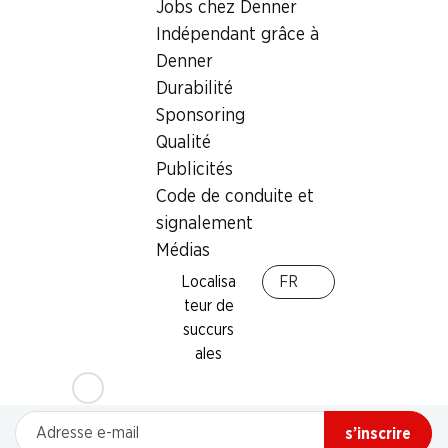
Jobs chez Denner
Indépendant grâce à
Denner
Durabilité
Sponsoring
Qualité
Publicités
Code de conduite et
signalement
Médias
Localisa
FR
teur de
Newsletter
succurs
ales
Restez au courant grâce à la newsletter Denner. Inscrivez-
vous maintenant!
Adresse e-mail
s’inscrire