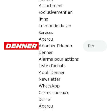
Mardi
07:30 - 19:00
Assortiment
Exclusivement en
Mercredi
07:30 - 19:00
ligne
Jeudi
07:30 - 19:00
Le monde du vin
Services
Vendredi
07:30 - 19:00
Aperçu
Recherche
Abonner l'Hebdo
Samedi
07:30 - 17:00
Denner
Dimanche
08:00 - 12:00
Alarme pour actions
Liste d'achats
Offre
Appli Denner
Retrait d'espèces avec la carte postale / M-Card
Newsletter
WhatsApp
Cartes cadeaux
Denner
Aperçu