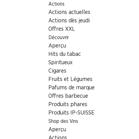
Actions
Table Of Content
Home
Localisateur de succursales
Aller au contenu principal
Aller à la table des matières
Aller au menu principal
Actions actuelles
Succursale Denner Route d'Yvonnand 8, 1522 Lucens
Actions dès jeudi
1522 Lucens
Offres XXL
Découvrir
Denner Partenaire
Aperçu
Hits du tabac
Spiritueux
Contact
Cigares
Route d'Yvonnand 8, 1522 Lucens
Fruits et Légumes
+41 58 999 66 51
Pafums de marque
Offres barbecue
Voir l’itinéraire
Produits phares
Produits IP-SUISSE
Heures d'ouverture
Shop des Vins
Aperçu
Lundi
07:30 - 19:00
Actions