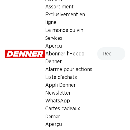
Assortiment
Mardi
07:30 - 19:00
Exclusivement en
Mercredi
07:30 - 19:00
ligne
Le monde du vin
Jeudi
07:30 - 20:00
Services
Vendredi
07:30 - 19:30
Aperçu
Recherche
Abonner l'Hebdo
Samedi
07:30 - 18:00
Denner
Alarme pour actions
Dimanche
fermée
Liste d'achats
Appli Denner
Offre
Newsletter
cave à cigares
,
Retrait d'espèces avec la carte
WhatsApp
postale / M-Card
Cartes cadeaux
Denner
Aperçu