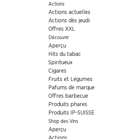
Actions
Table Of Content
Home
Localisateur de succursales
Aller au contenu principal
Aller à la table des matières
Aller au menu principal
Actions actuelles
Succursale Denner Rue Caroline 5, 1227 Les Acacias
Actions dès jeudi
1227 Les Acacias, Centre
Offres XXL
Découvrir
Commercial
Aperçu
Succursale Denner
Hits du tabac
Spiritueux
Cigares
Contact
Fruits et Légumes
Pafums de marque
Rue Caroline 5, 1227 Les Acacias
Offres barbecue
Voir l’itinéraire
Produits phares
Produits IP-SUISSE
Shop des Vins
Heures d'ouverture
Aperçu
Lundi
07:30 - 19:00
Actions