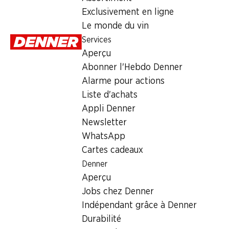
Lundi
Exclusivement en ligne
Le monde du vin
Mardi
Services
Mercredi
Aperçu
Abonner l'Hebdo Denner
Jeudi
Alarme pour actions
Vendredi
Liste d'achats
Appli Denner
Offre
Newsletter
WhatsApp
cave à cigares
,
Retrait d'espèces avec la carte postale / 
Cartes cadeaux
Denner
Aperçu
Jobs chez Denner
Indépendant grâce à Denner
Durabilité