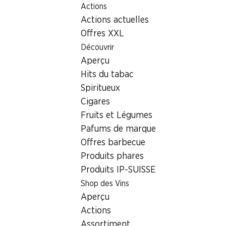
Actions
Table Of Content
Home
Localisateur de succursales
Succursale Denner av.
Aller au contenu principal
Aller à la table des matières
Aller au menu principal
Actions actuelles
1217 Meyrin, Centre Commerci
Offres XXL
Découvrir
Succursale Denner
Aperçu
Hits du tabac
Spiritueux
Contact
Cigares
av. de la Feuillasse 24, 1217 Meyrin
Fruits et Légumes
Pafums de marque
Voir l’itinéraire
Offres barbecue
Produits phares
Produits IP-SUISSE
Heures d'ouverture
Shop des Vins
Samedi
Aperçu
Dimanche
Actions
Assortiment