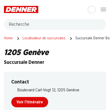
Table Of Content
Aller au contenu principal
Aller à la table des matières
Aller au menu principal
Recherche
Home
Localisateur de succursales
Succursale Denner Bou
1205 Genève
Succursale Denner
Contact
Boulevard Carl-Vogt 12, 1205 Genève
Voir l’itinéraire